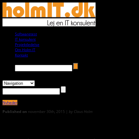
Softwaretest
f09221
IT konsulent
f09221
Projektledelse
f09221
Om Holm IT
f09221
Kontakt
f09221
Search →
Nyheder
Published on
november 30th, 2015 |
by Claus Holm
0
Certified Agile Tester