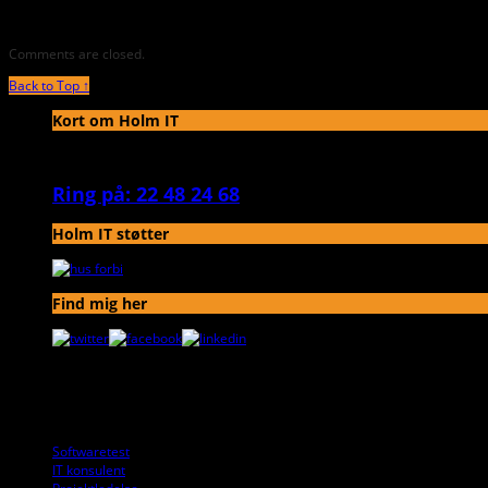
Comments are closed.
Back to Top ↑
Kort om Holm IT
Holm IT hjælper kunder og deres leverandører til succes, når de tager ny
Ring på: 22 48 24 68
Holm IT støtter
Find mig her
© holmIT.dk ApS.
Softwaretest
IT konsulent