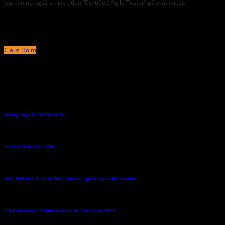
Jeg kan nu også skrive titlen “Certified Agile Tester” på visitkortet.
About the Author
Claus Holm
Related Posts
Jobnyt nytår 2025/2026
→
Sidste år med LUNA
→
Nej, HolmIT.dk har ikke trukket penge på din konto!
→
7N Individual Performance of the Year 2023
→