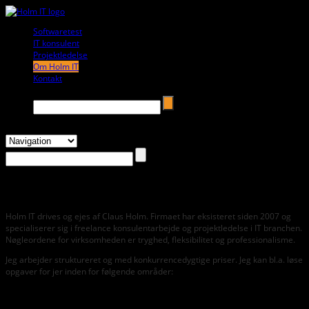
Softwaretest
f09221
IT konsulent
f09221
Projektledelse
f09221
Om Holm IT
f09221
Kontakt
f09221
Search →
Om Holm IT
Holm IT drives og ejes af Claus Holm. Firmaet har eksisteret siden 2007 og
specialiserer sig i freelance konsulentarbejde og projektledelse i IT branchen.
Nøgleordene for virksomheden er tryghed, fleksibilitet og professionalisme.
Jeg arbejder struktureret og med konkurrencedygtige priser. Jeg kan bl.a. løse
opgaver for jer inden for følgende områder:
Planlægning og gennemførelse af testforløb af ændringer i
eksisterende eller opstart af nye IT systemer