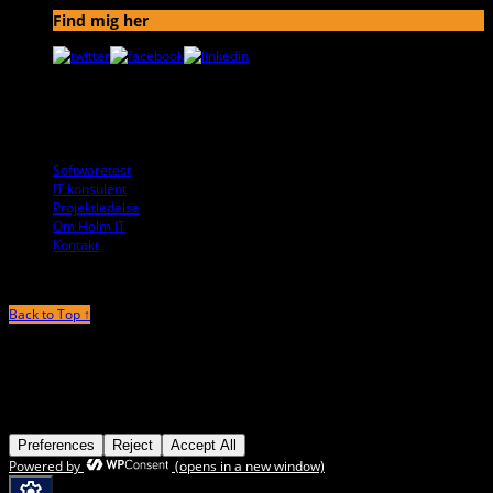
Find mig her
© holmIT.dk ApS.
Softwaretest
IT konsulent
Projektledelse
Om Holm IT
Kontakt
Back to Top ↑