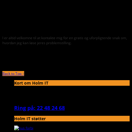
Rådgivning, sparring eller hjælp; det kan være i forbindelse med
systemopdateringer eller fejlrettelser
Styring af kommunikationen med jeres eksterne leverandør, så
kommunikationen lettes, og misforståelser undgås
Sparringspartner på projekter, hvor jeg analyserer arbejds- og
forretningsgange for at finde frem til virksomhedens systemkrav
I er altid velkomne til at kontakte mig for en gratis og uforpligtende snak om,
hvordan jeg kan løse jeres problemstilling.
Back to Top ↑
Kort om Holm IT
Holm IT hjælper kunder og deres leverandører til succes, når de tager
nye IT systemer i brug eller laver ændringer til eksisterende løsninger.
Ring på: 22 48 24 68
Holm IT støtter